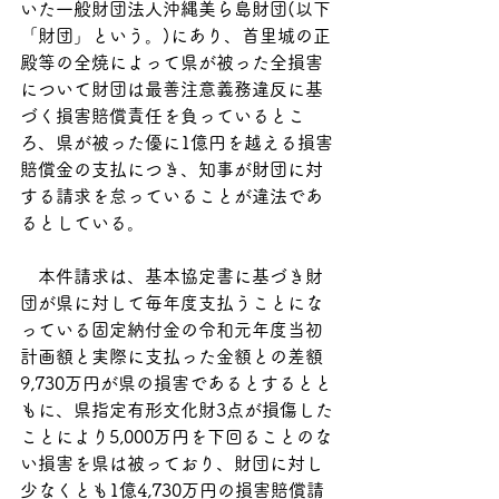
いた一般財団法人沖縄美ら島財団(以下
「財団」という。)にあり、首里城の正
殿等の全焼によって県が被った全損害
について財団は最善注意義務違反に基
づく損害賠償責任を負っているとこ
ろ、県が被った優に1億円を越える損害
賠償金の支払につき、知事が財団に対
する請求を怠っていることが違法であ
るとしている。
　本件請求は、基本協定書に基づき財
団が県に対して毎年度支払うことにな
っている固定納付金の令和元年度当初
計画額と実際に支払った金額との差額
9,730万円が県の損害であるとするとと
もに、県指定有形文化財3点が損傷した
ことにより5,000万円を下回ることのな
い損害を県は被っており、財団に対し
少なくとも1億4,730万円の損害賠償請