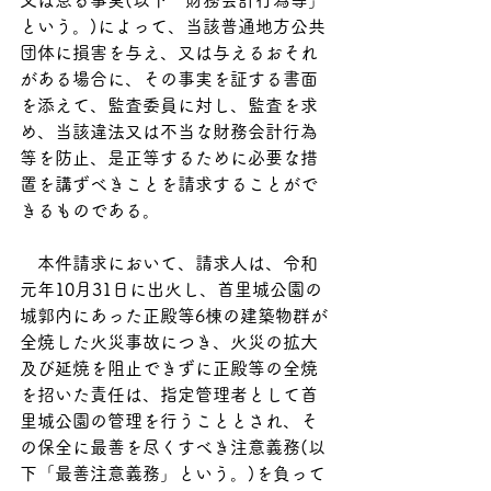
又は怠る事実(以下「財務会計行為等」
という。)によって、当該普通地方公共
団体に損害を与え、又は与えるおそれ
がある場合に、その事実を証する書面
を添えて、監査委員に対し、監査を求
め、当該違法又は不当な財務会計行為
等を防止、是正等するために必要な措
置を講ずべきことを請求することがで
きるものである。
　本件請求において、請求人は、令和
元年10月31日に出火し、首里城公園の
城郭内にあった正殿等6棟の建築物群が
全焼した火災事故につき、火災の拡大
及び延焼を阻止できずに正殿等の全焼
を招いた責任は、指定管理者として首
里城公園の管理を行うこととされ、そ
の保全に最善を尽くすべき注意義務(以
下「最善注意義務」という。)を負って