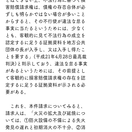
とはできない上、不法行為に基づく損
害賠償請求権は、債権の存否自体が必
ずしも明らかではない場合が多いこと
からすると、その不行使が違法な怠る
事実に当たるというためには、少なく
とも、客観的に見て不法行為の成立を
認定するに足りる証拠資料を地方公共
団体の長が入手し、又は入手し得たこ
とを要する」(平成21年4月28日最高裁
判決)と判示しており、違法な怠る事実
があるというためには、その前提とし
て客観的に損害賠償請求権の存在を認
定するに足りる証拠資料が示される必
要がある。
　これを、本件請求についてみると、
請求人は、「火災の拡大及び延焼につ
いては、①防火設備の不備による失火
発見の遅れと初期消火の不十分、②消