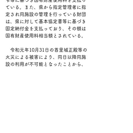
令等に基づき国有財産使用料を支払っ
ている。また、県から指定管理者に指
定され同施設の管理を行っている財団
は、県に対して基本協定書等に基づき
固定納付金を支払っており、その額は
国有財産使用料相当額とされている。
　令和元年10月31日の首里城正殿等の
火災による被害により、同日以降同施
設の利用が不可能となったことから、
令和元年度の国有財産使用料について
は、都市公園法施行規則等に基づき所
定の手続を経て減額された。そのた
め、固定納付金についても、年度協定
書が変更され、減額後の国有財産使用
料と同額に改められた。したがって、
年度協定書に基づき、県が国に支払う
国有財産使用料と同額の固定納付金が
財団から県に支払われたものであり、