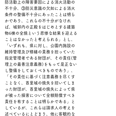
防活動上の障害要因による消火活動の
不十分、③防災意識の欠如による消火
条件の整備不十分にあったことは明ら
かであり、これらの不十分がなけれ
ば、城郭内の正殿をはじめとする建築
物6棟の全焼という悲惨な結果を迎える
ことはなかったと考えられる」とし、
「いずれも、県に対し、公園内施設の
維持管理及び修繕の責務を担っていた
指定管理者である財団が、その責任(管
理上の最善注意義務)をもって是正ない
し整備をしておくべきものであり」、
「その責任に基づく注意義務を尽くす
ことなく、首里城の焼失を招いてしま
った財団が、首里城の焼失によって県
が被った損害について全額賠償すべき
責任を有することは明らかである」と
しているが、これらは請求人の考えを
述べているにとどまり、他に客観的な