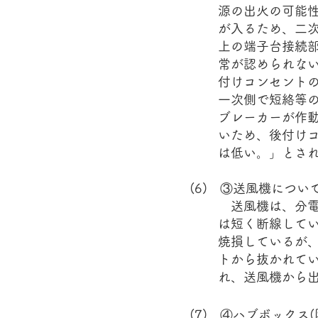
源の出火の可能
が入るため、二
上の端子台接続
常が認められな
付けコンセント
一次側で短絡等
ブレーカーが作
いため、後付け
は低い。」とされて
(6) ③送風機につい
送風機は、分電
は短く断線して
焼損しているが
トから抜かれて
れ、送風機から出
(7) ④ハブボックス