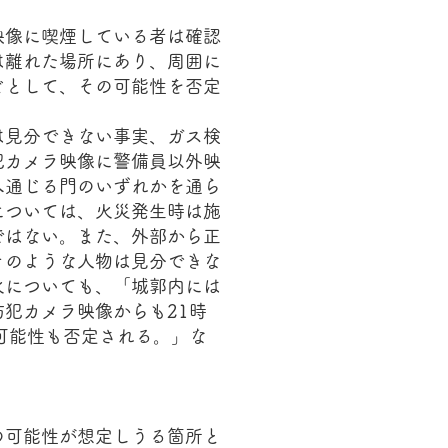
映像に喫煙している者は確認
は離れた場所にあり、周囲に
どとして、その可能性を否定
は見分できない事実、ガス検
犯カメラ映像に警備員以外映
へ通じる門のいずれかを通ら
については、火災発生時は施
ではない。また、外部から正
そのような人物は見分できな
火についても、「城郭内には
犯カメラ映像からも21時
可能性も否定される。」な
の可能性が想定しうる箇所と