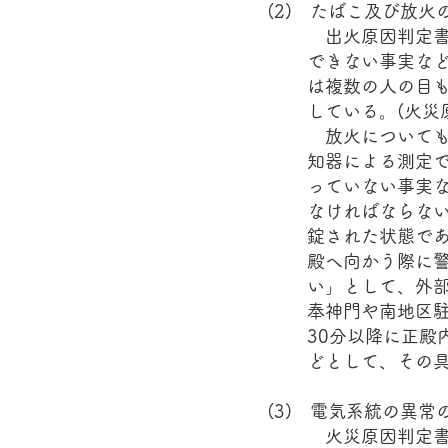
(2) たばこ及び放
出火原因判定書
できない事実な
は複数の人の目
している。(火災
放火についても
知器による測定
っていない事実
なければならな
錠された状態で
殿へ向かう際に
い」として、外
奉神門や南地区
30分以降に正
どとして、その具
(3) 電気系統の異
火災原因判定書