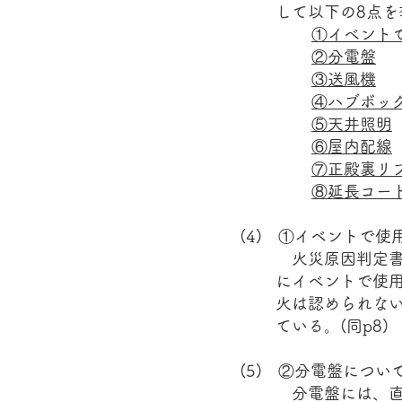
して以下の8点を
①イベント
②分電盤
③送風機
④ハブボッ
⑤天井照明
⑥屋内配線
⑦正殿裏リ
⑧延長コード
(4) ①イベントで
火災原因判定書
にイベントで使
火は認められな
ている。(同p8)
(5) ②分電盤につい
分電盤には、直