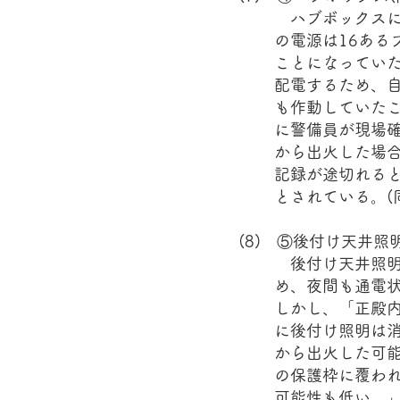
ハブボックスに
の電源は16ある
ことになってい
配電するため、
も作動していた
に警備員が現場
から出火した場
記録が途切れる
とされている。(同
(8) ⑤後付け天井照
後付け天井照明
め、夜間も通電
しかし、「正殿
に後付け照明は
から出火した可
の保護枠に覆わ
可能性も低い。」