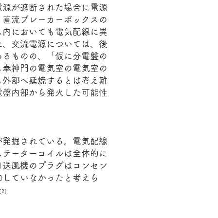
電源が遮断された場合に電源
、直流ブレーカーボックスの
ス内においても電気配線に異
れ、交流電源については、後
あるものの、「仮に分電盤の
も奉神門の電気室の電気室の
も外部へ延焼するとは考え難
電盤内部から発火した可能性
が発掘されている。電気配線
ステーターコイルは全体的に
日送風機のプラグはコンセン
加していなかったと考えら
[2]