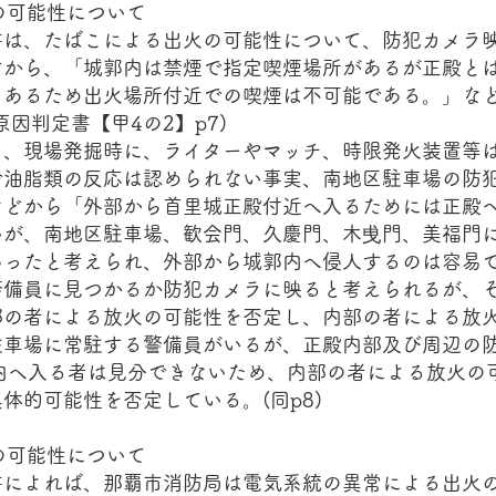
火の可能性について
は、たばこによる出火の可能性について、防犯カメラ
どから、「城郭内は禁煙で指定喫煙場所があるが正殿と
もあるため出火場所付近での喫煙は不可能である。」な
原因判定書【甲4の2】p7)
、現場発掘時に、ライターやマッチ、時限発火装置等
で油脂類の反応は認められない事実、南地区駐車場の防
などから「外部から首里城正殿付近へ入るためには正殿
いが、南地区駐車場、歓会門、久慶門、木曵門、美福門
あったと考えられ、外部から城郭内へ侵人するのは容易
警備員に見つかるか防犯カメラに映ると考えられるが、
部の者による放火の可能性を否定し、内部の者による放
駐車場に常駐する警備員がいるが、正殿内部及び周辺の防
殿内へ入る者は見分できないため、内部の者による放火の
体的可能性を否定している。(同p8)
常の可能性について
によれば、那覇市消防局は電気系統の異常による出火