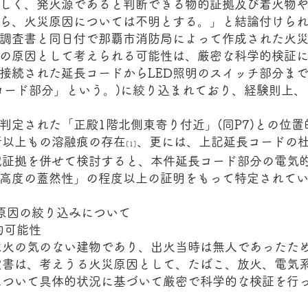
しく、発火源であると判断できる物的証拠及び着火物
ら、火災原因については不明とする。」と結論付けら
査書と同日付で那覇市消防局によって作成された火災
の原因として考えられる可能性は、厳密な科学的検証
接続された延長コードからLED照明のスイッチ部分ま
コード部分」という。)に絞り込まれており、経験則上
定された「正殿1階北側東寄り付近」(同P7)との位
所以上もの溶融痕の存在
、更には、上記延長コードの杜
[1]
況証拠を併せて検討すると、本件延長コード部分の電気
高度の蓋然性」の程度以上の証明をもって特定されて
原因の絞り込みについて
的可能性
火の気のない建物であり、出火当時は無人であったた
定書は、考えうる火災原因として、たばこ、放火、電気系
について具体的状況に基づいて厳密で科学的な検証を行