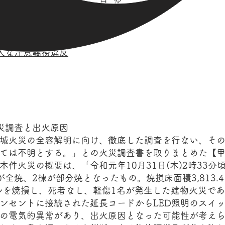
目次
て
について
大な注意義務違反
災調査と出火原因
火災の全容解明に向け、徹底した調査を行ない、その結
ては不明とする。」との火災調査書を取りまとめた【甲
件火災の概要は、「令和元年10月31日(木)2時33分
全焼、2棟が部分焼となったもの。焼損床面積3,813.
ートルを焼損し、死者なし、軽傷1名が発生した建物火災で
ンセントに接続された延長コードからLED照明のスイ
の電気的異常があり、出火原因となった可能性が考え