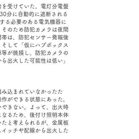
給を受けていた。電灯分電盤
時30分に自動的に遮断される
する必要のある電気機器に
。そのため防犯カメラは夜間
間帯は、防犯センサー発報後
。そして「仮にハブボックス
源等が焼損し、防犯カメラの
から出火した可能性は低い」
組み込まれていなかったた
操作ができる状態にあった。
分できない。よって、出火時
になるため、後付け照明本体
いたと考えられるが、金属板
スイッチや配線から出火した