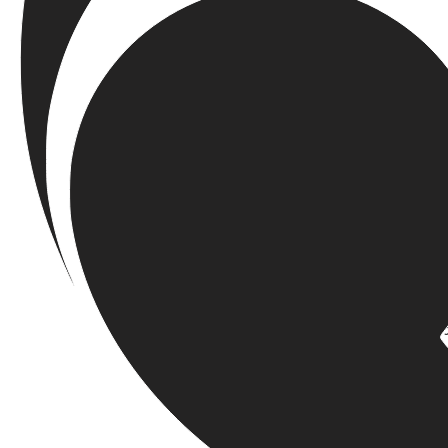
出火原因の特定： 那覇市
いては不明とする」と結論
部分での電気的異常」に絞
証がなくとも、高度の蓋然
東大ルンバール事件最判：
く、経験則に照らして全証
蓋然性を証明することであ
であることを必要とし、それ
補助参加人の管理義務違反
あり、一般観覧者による引
ものであった。しかも、な
な安全対策を施し、夜間の
ることはなかったのである