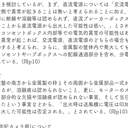
性を検討しているが、まず、直流電源については「交流
次側で異常が起きることは無いと考えられることに加え
部に断線や溶融等は認められず、直流ブレーカーボック
いことから直流電源から出火した可能性は低い。」とさ
のコンセントボックス内部等での電気的異常の可能性は
の異常が起これば、交流電源、直流電源のどちらの場合
動すると考えられ、さらに、金属製の筐体内で発火して
コンセントやハブボックスへの配線通過部分を含め、分
いる。(同p10)
て
盤の南方から金属製の枠とその周囲から金属部品一式
いるが、溶融痕は認められないこと、更に、モーターの
、部分的な欠損や溶融痕が認められない事実、そして当
いたという事実などから、「出火時は送風機に電圧は印
火した可能性は否定される。」とされている。(同p10)
(防犯カメラ用)について