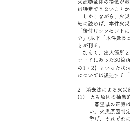
火建物全体の損傷が激
は特定できないことか
しかしながら、火災調
細に読めば、本件火災
「後付けコンセントに
分」(以下「本件延長
とが判る。
加えて、出火箇所と判
コードにあった30箇
の1・2】といった状
については後述する「
2 消去法による火災
(1) 火災原因の抽象
首里城の正殿は
い。火災原因判
挙げ、それぞれ