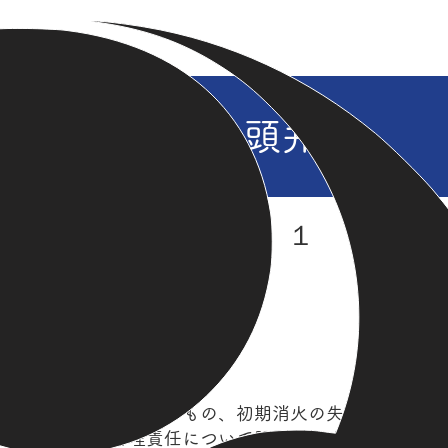
活動理念
団体概要
お知らせ
ご支援
首里城火災を検証する
第１回口頭弁論
準備書面１
任(火災原因に関するもの、初期消火の失敗に関する
災原因に関する管理責任について明らかにするものであ