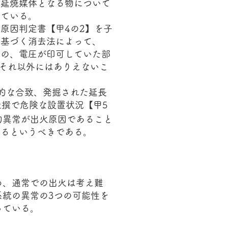
や延焼媒体となる物について
れている。
原因判定書【甲4の2】を子
に基づく消去法によって、
での、電圧が印可していた部
、それ以外にはありえないこ
置的な合致、発掘された延長
撰で危険な設置状況【甲5
的異常が出火原因であること
いるというべきである。
め、通常での出火は考え難
統の異常の3つの可能性を
っている。