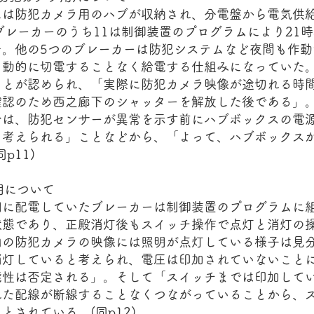
は防犯カメラ用のハブが収納され、分電盤から電気供
ブレーカーのうち11は制御装置のプログラムにより21
た。他の5つのブレーカーは防犯システムなど夜間も作動
自動的に切電することなく給電する仕組みになっていた
ことが認められ、「実際に防犯カメラ映像が途切れる時
確認のため西之廊下のシャッターを解放した後である」
合は、防犯センサーが異常を示す前にハブボックスの電
と考えられる」ことなどから、「よって、ハブボックス
p11)
明について
に配電していたブレーカーは制御装置のプログラムに
状態であり、正殿消灯後もスイッチ操作で点灯と消灯の
内の防犯カメラの映像には照明が点灯している様子は見
消灯していると考えられ、電圧は印加されていないこと
能性は否定される」。そして「スイッチまでは印加して
れた配線が断線することなくつながっていることから、
とされている。(同p12)