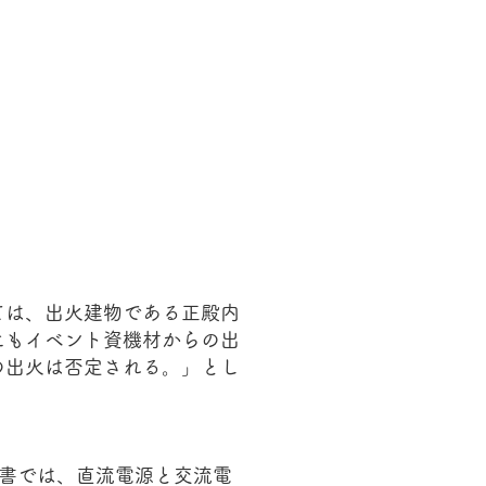
ては、出火建物である正殿内
にもイベント資機材からの出
の出火は否定される。」とし
書では、直流電源と交流電