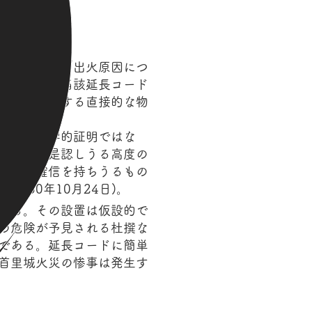
なった結果「出火原因につ
性は唯一「当該延長コード
を発火源とする直接的な物
い自然科学的証明ではな
た関係を是認しうる高度の
実性の確信を持ちうるもの
和50年10月24日)。
である。その設置は仮設的で
の危険が予見される杜撰な
である。延長コードに簡単
首里城火災の惨事は発生す