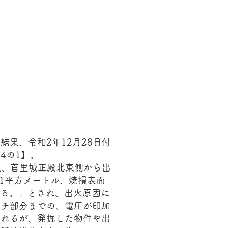
果、令和2年12月28日付
4の1】。
頃、首里城正殿北東側から出
41平方メートル、焼損表面
ある。」とされ、出火原因に
ッチ部分までの、電圧が印加
られるが、発掘した物件や出