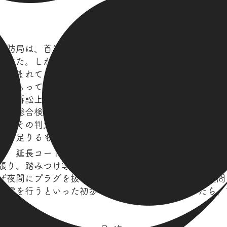
主張の要旨
消防局は、首里城火災の全容解明に向けた火災調査を行
づけた。しかし、調査報告を丹念に読むと、出火の可能
り込まれており、他の状況証拠も併せ考察すると、これ
性をもって出火原因であると特定することができる。
 「訴訟上の因果関係の立証は、一点の疑義も許されな
拠を総合検討し、特定の事実が特定の結果発生を招来し
り、その判定は、通常人が疑問を差し挟まない程度に真
で足りるものである。」(東大ルンバール事件最二小判昭
： 延長コードとLED照明を設置したのは補助参加人
張り、踏みつけ等による断線、皮膜の劣化等による出火
ぜ夜間にプラグを抜いて切電していなかったのかも疑問
切電を行うといった初歩的な防火対策を施していたら、
。