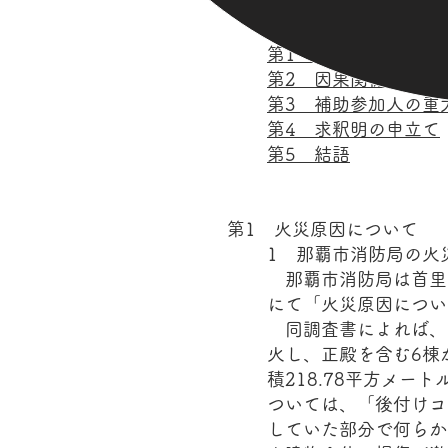
第1 火災原因につい
第2 因果関係の立証
第3 補助参加人の重
第4 求釈明の申立て
第5 結語
第1 火災原因について
1 那覇市消防局の火
那覇市消防局は首里城
にて「火災原因につい
同調査書によれば、本
火し、正殿を含む6棟が
積218.78平方メ
ついては、「後付けコ
していた部分で何らか