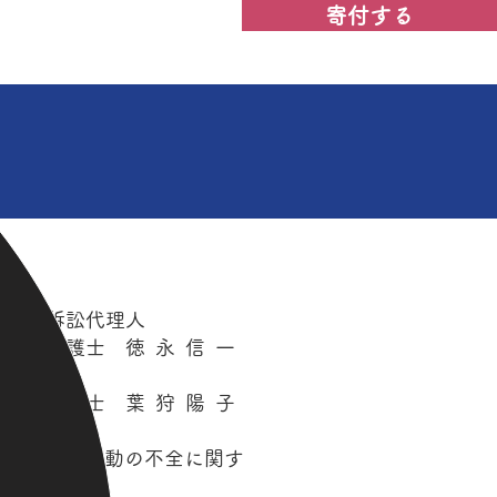
寄付する
お問い合わせ
原告ら訴訟代理人
弁護士
徳永信一
弁護士
葉狩陽子
もの、消火活動の不全に関す
る。