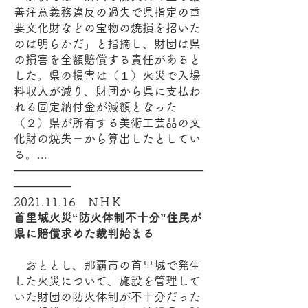
善注意義務違反の過失で県指定の重
要文化財などの宝物の焼損を招いた
のは明らかだ」と指摘し、財団は県
の損害を全額賠償する責任があると
した。県の損害は（１）火災で入場
料収入が減り、財団から県に支払わ
れる固定納付金が減額となった
（２）県が所有する美術工芸品の文
化財の焼失－から算出したとしてい
る。...
───────────────────────
───────
2021.11.16
ＮＨＫ
首里城火災“防火体制不十分”住民が
県に賠償求めた裁判始まる
おととし、那覇市の首里城で発生
した火災について、施設を管理して
いた財団の防火体制が不十分だった