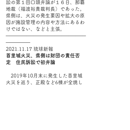
訟の第１回口頭弁論が１６日、那覇
地裁（福渡裕貴裁判長）であった。
県側は、火災の発生要因や拡大の原
因が施設管理の内容や方法にあるわ
けではない、などと主張。
───────────────────────
───────
2021.11.17
琉球新報
首里城火災、県側は財団の責任否
定 住民訴訟で初弁論
2019年10月末に発生した首里城
火災を巡り、正殿など6棟が全焼し
たのは、県から施設の運営を委託さ
れていた指定管理者「沖縄美ら島財
団」の責任だとして、県民8人が約2
億円の損害賠償を財団に請求するこ
とを県側に求める住民訴訟の第1回
口頭弁論が16日、那覇地裁（福渡裕
貴裁判長）で開かれた。県側は答弁