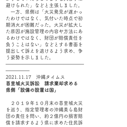
避けられた」などと主張しました。
一方、県側は「火災発見が遅かっ
たわけではなく、気付いた時点で初
期消火が困難だった。火災が拡大し
た原因が施設管理の内容や方法にあ
るわけではなく、財団が賠償責任を
負うことはない」などとする書面を
提出して訴えを退けるよう求め、争
う姿勢を示しました。
───────────────────────
───────
2021.11.17
沖縄タイムス
首里城火災訴訟 請求棄却求める
県側「設備の設置は国」
２０１９年１０月末の首里城火災
を巡り、指定管理者の沖縄美ら島財
団の責任を問い、約２億円の損害賠
償を請求するよう県に求めた住民訴