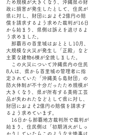
ため規模が大きくなり、沖縄県の財
政に損害が発生したとして、住民が
県に対し、財団におよそ2億円の賠
償を請求するよう求めた裁判が16日
から始まり、県側は訴えを退けるよ
う求めました。
那覇市の首里城はおととし10月、
大規模な火災が発生し「正殿」など
主要な建物6棟が全焼しました。
この火災について沖縄県内の住民
8人は、県から首里城の管理者に指
定されていた「沖縄美ら島財団」の
防火体制が不十分だったため規模が
大きくなり、県が所有する美術工芸
品が失われたなどとして県に対し、
財団におよそ2億円の賠償を請求す
るよう求めています。
16日から那覇地方裁判所で裁判が
始まり、住民側は「初期消火がしっ
かりしていたらこのような大惨事は